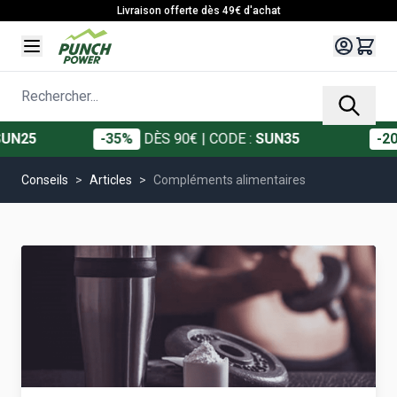
Allez au contenu
Livraison offerte dès 49€ d'achat
Rechercher...
5
-35%
DÈS 90€
| CODE :
SUN35
-20%
D
Conseils
>
Articles
>
Compléments alimentaires