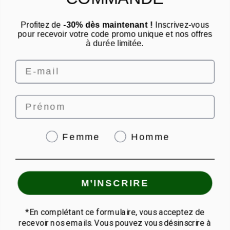
Un conseil ? Une question ?
Profitez de
-30% dès maintenant !
Inscrivez-vous
pour recevoir votre code promo unique et nos offres
Nous contacter par email
à durée limitée.
Email
Prénom
4.8
/
5
Genre
Femme
Homme
© PUNCH POWER 2026 | Paiement sécurisé | *Norme AFNOR NF EN 17444. Voir
M’INSCRIRE
fiche produit.
granions.fr
|
eafit.com
*En complétant ce formulaire, vous acceptez de
recevoir nos emails. Vous pouvez vous désinscrire à