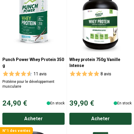
Punch Power Whey Protein 350
Whey protein 750g Vanille
g
Intense
11 avis
8 avis
Protéine pour le développement
musculaire
24,90 €
39,90 €
En stock
En stock
Acheter
Acheter
N°1 des ventes