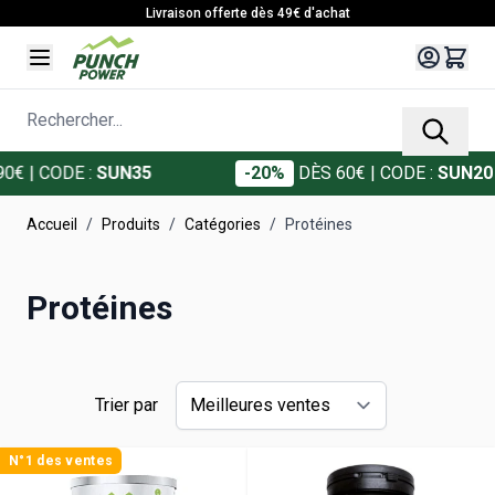
Allez au contenu
Livraison offerte dès 49€ d'achat
Rechercher...
| CODE :
SUN35
-20%
DÈS 60€
| CODE :
SUN20
Accueil
/
Produits
/
Catégories
/
Protéines
Protéines
Trier par
N°1 des ventes