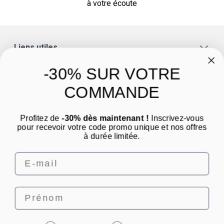
à votre écoute
Liens utiles
A propos
-30% SUR VOTRE
Catégories
COMMANDE
Un conseil ? Une question ?
Profitez de
-30% dès maintenant !
Inscrivez-vous
Nous contacter par email
pour recevoir votre code promo unique et nos offres
à durée limitée.
Email
Prénom
4.8
/
5