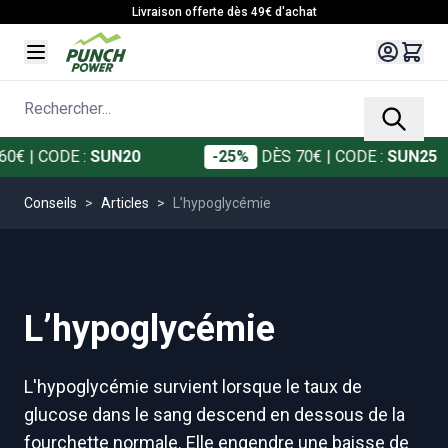
Allez au contenu
Livraison offerte dès 49€ d'achat
Rechercher...
0€
| CODE :
SUN20
-25%
DÈS 70€
| CODE :
SUN25
Conseils
>
Articles
>
L’hypoglycémie
L’hypoglycémie
L'hypoglycémie survient lorsque le taux de
glucose dans le sang descend en dessous de la
fourchette normale. Elle engendre une baisse de