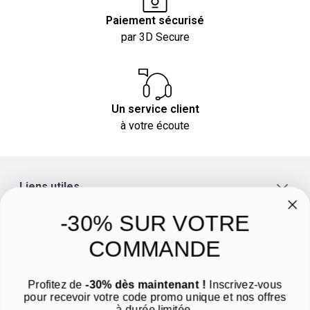
Paiement sécurisé
par 3D Secure
Un service client
à votre écoute
Liens utiles
A propos
-30% SUR VOTRE
Catégories
COMMANDE
Un conseil ? Une question ?
Profitez de
-30% dès maintenant !
Inscrivez-vous
Nous contacter par email
pour recevoir votre code promo unique et nos offres
à durée limitée.