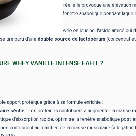
lièrement rapide. Une fois ingérée, elle provoque une élévation r
tes suivant l'entraînement
, fenêtre anabolique pendant laquel
 une teneur naturellement élevée en leucine, l'acide aminé qui d
e tire parti d'une
double source de lactosérum
(concentrat et
.
PURE WHEY VANILLE INTENSE EAFIT ?
le apport protéique grâce à sa formule enrichie :
aire sèche :
Les protéines contribuent à augmenter la masse mu
tique d'absorption rapide, optimise la fenêtre anabolique post-e
nes contribuent au maintien de la masse musculaire (allégation 