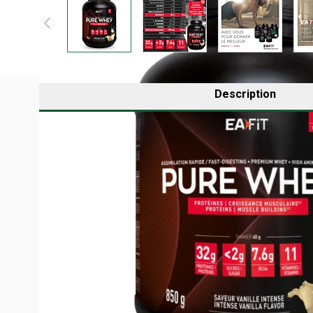
Description
L'effort intense augmente les besoins en protéines. La
isolat) à assimilation rapide, enrichie en High Amino Co
intestinal préservé. Certifiée anti-dopage AFNOR 17444 e
catabolisme, dans une saveur vanille intense développée
QU'EST-CE QUE LA WHEY (PROTÉINES DE 
La whey, ou protéines de lactosérum, est obtenue lors de 
biologique. Ces protéines sont ensuite filtrées et conce
en lactose et en matières grasses.