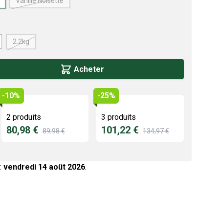
Vanille Noisette
2.2kg
Acheter
-10%
-25%
2 produits
3 produits
80,98 €
101,22 €
89,98 €
134,97 €
:
vendredi 14 août 2026
.