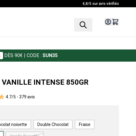
4,8/5 sur avis vérifiés
%
DÈS 90€
| CODE :
SUN35
 VANILLE INTENSE 850GR
4.7/5 -
379 avis
colat noisette
Double Chocolat
Fraise