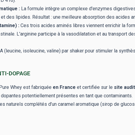
ID 416).
matique :
La formule intègre un complexe d'enzymes digestives (
 et des lipides. Résultat : une meilleure absorption des acides a
tamine) :
Ces trois acides aminés libres viennent enrichir la form
estinale. L'arginine participe à la vasodilatation et au transport 
(leucine, isoleucine, valine) par shaker pour stimuler la synthès
ANTI-DOPAGE
 Pure Whey est fabriquée
en France
et certifiée sur le
site aud
 dopantes potentiellement présentes en tant que contaminants.
es naturels complétés d'un caramel aromatique (sirop de glucose,