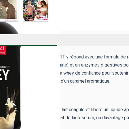
 Pure Whey Vanille Intense EAFIT y répond avec une formule de r
mplex (Taurine, Arginine, Glutamine) et en enzymes digestives po
t fabriquée en France, c'est la whey de confiance pour soutenir l
 à partir d'arômes naturels et d'un caramel aromatique.
LACTOSÉRUM) ?
la fabrication du fromage : le lait coagule et libère un liquide 
ntrées pour donner le concentrat de lactosérum, ou davantage pur