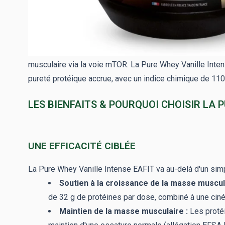
La whey se distingue par son profil d'absorption particu
ce qui en fait la protéine de choix dans les
30 à 60 minu
nutriments.
Son profil en acides aminés essentiels est complet, avec
musculaire via la voie mTOR. La Pure Whey Vanille Intens
pureté protéique accrue, avec un indice chimique de 110
LES BIENFAITS & POURQUOI CHOISIR LA 
UNE EFFICACITÉ CIBLÉE
La Pure Whey Vanille Intense EAFIT va au-delà d'un simp
Soutien à la croissance de la masse muscul
de 32 g de protéines par dose, combiné à une ciné
Maintien de la masse musculaire :
Les protéi