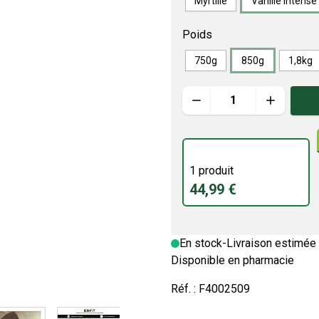
Myrtille
Vanille Intense
Poids
750g
850g
1,8kg
Quantité
1 produit
44,99 €
En stock
-
Livraison estimée 
Disponible en pharmacie
Réf. :
F4002509
image
View larger image
View larger image
View larger image