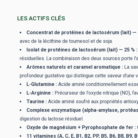
LES ACTIFS CLÉS
Concentrat de protéines de lactosérum (lait) — 
avec de la lécithine de tournesol et de soja.
Isolat de protéines de lactosérum (lait) — 25 % :
résiduelles. La combinaison des deux sources porte l'a
Arômes naturels et caramel aromatique :
La sav
profondeur gustative qui distingue cette saveur d'une v
L-Glutamine :
Acide aminé conditionnellement essenti
L-Arginine :
Précurseur de l'oxyde nitrique (NO), fa
Taurine :
Acide aminé soufré aux propriétés antioxyda
Complexe enzymatique (alpha-amylase, protéase, 
digestion du lactose résiduel.
Oxyde de magnésium + Pyrophosphate de fer :
11 vitamines (A, C, E, B1, B2, PP, B5, B6, B8, B9, B