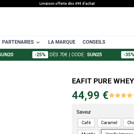
Livraison offerte dès 49€ d'achat
PARTENAIRES
LA MARQUE
CONSEILS
SUN20
-25%
DÈS 70€
| CODE :
SUN25
-35
EAFIT
 APA
SANTÉ
Granions
ort
Articulations
EAFIT PURE WHEY
Foucaud
ffort
Décontractants musculaires
44,99 €
ort
Crèmes et gels
Somatoline
Vitamines et minéraux
Saveur
Défenses immunitaires
Minceur
Café
Caramel
Cho