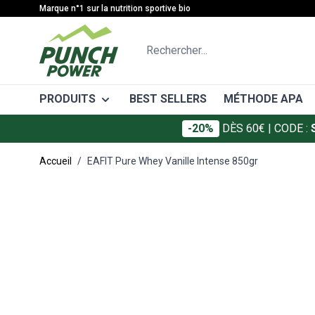
Allez au contenu
Marque n°1 sur la nutrition sportive bio
Rechercher...
PRODUITS
BEST SELLERS
MÉTHODE APA
-20%
DÈS 60€
| CODE :
CATÉGORIES
MÉTHODE
Accueil
/
EAFIT Pure Whey Vanille Intense 850gr
Gâteaux énergétiques
Avant l'eff
Main image
Click to view image in fullscreen
Barres énergétiques
Pendant l'e
Gels énergétiques
Après l'eff
Boissons énergétiques
Boissons de récupération
Protéines
Électrolytes