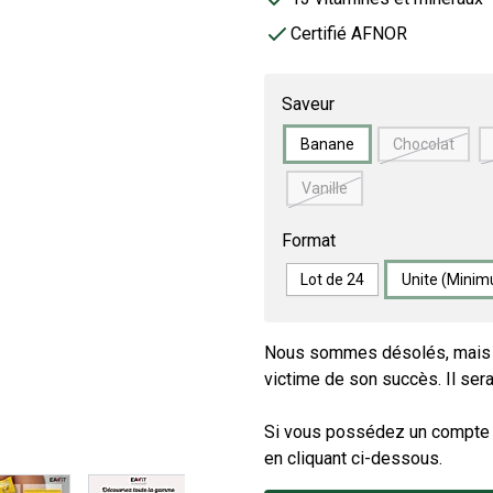
Certifié AFNOR
Saveur
Banane
Chocolat
Vanille
Format
Lot de 24
Unite (Minim
Nous sommes désolés, mais l
victime de son succès. Il sera
Si vous possédez un compte cl
en cliquant ci-dessous.
image
View larger image
View larger image
View larger image
View larger im