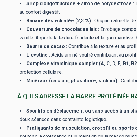
Sirop d'oligofructose + sirop de polydextrose :
D
au confort digestif.
Banane déshydratée (2,3 %) :
Origine naturelle de
Couverture de chocolat au lait :
Enrobage composé 
vanille. Apporte la texture fondante et la gourmandise d
Beurre de cacao :
Contribue à la texture et au profi
L-cystine :
Acide aminé soufré contribuant au profil
Complexe vitaminique complet (A, C, D, E, B1, B2, 
protection cellulaire.
Minéraux (calcium, phosphore, sodium) :
Contribu
À QUI S'ADRESSE LA BARRE PROTÉINÉE B
Sportifs en déplacement ou sans accès à un sha
deux séances sans contrainte logistique.
Pratiquants de musculation, crossfit ou sports 
soutenir la croissance et le maintien de la masse muscu