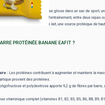
 shaker et de l'eau, La Barre se glisse dans un sac de sport, un
la journée, que ce soit après l'entraînement, entre deux repas o
 de concentré de protéines de lait, une source protéique de haut
BARRE PROTÉINÉE BANANE EAFIT ?
ire :
Les protéines contribuent à augmenter et maintenir la mass
rgétique provient des protéines.
ligofructose et polydextrose apporte 9,2 g de fibres par barre, s
e vitaminique complet (vitamines B1, B2, B3, B5, B6, B8, B9, B12