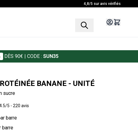
4,8/5 sur avis vérifiés
%
DÈS 90€
| CODE :
SUN35
PROTÉINÉE BANANE - UNITÉ
n sucre
4.5/5 -
220 avis
par barre
r barre