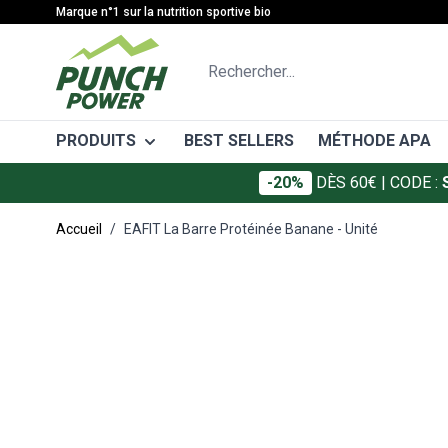
Allez au contenu
Marque n°1 sur la nutrition sportive bio
Rechercher...
PRODUITS
BEST SELLERS
MÉTHODE APA
-20%
DÈS 60€
| CODE :
CATÉGORIES
MÉTHODE
Accueil
/
EAFIT La Barre Protéinée Banane - Unité
Gâteaux énergétiques
Avant l'eff
Main image
Click to view image in fullscreen
Barres énergétiques
Pendant l'e
Gels énergétiques
Après l'eff
Boissons énergétiques
Boissons de récupération
Protéines
Électrolytes