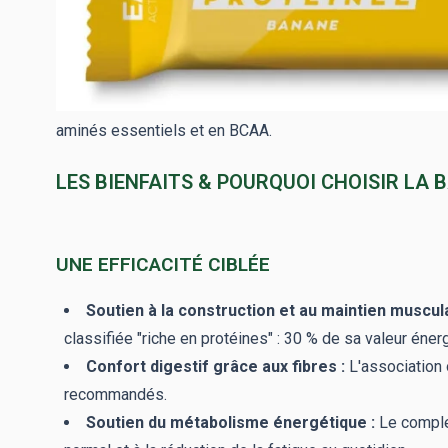
sans préparation.
Contrairement à une poudre de protéines qui nécessite un
au besoin d'apport protéique dans tous les contextes de 
Chaque barre de 46 g apporte
15 g de protéines
issues
aminés essentiels et en BCAA.
LES BIENFAITS & POURQUOI CHOISIR LA 
UNE EFFICACITÉ CIBLÉE
Soutien à la construction et au maintien muscula
classifiée "riche en protéines" : 30 % de sa valeur éne
Confort digestif grâce aux fibres :
L'association o
recommandés.
Soutien du métabolisme énergétique :
Le complex