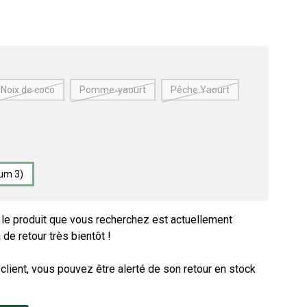
Noix de coco
Pomme-yaourt
Pêche Yaourt
um 3)
e produit que vous recherchez est actuellement
 de retour très bientôt !
ient, vous pouvez être alerté de son retour en stock
age
View larger image
View larger image