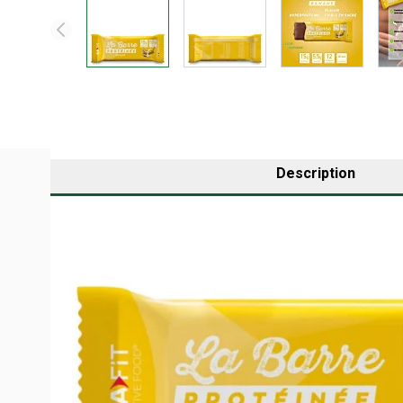
Description
La Barre Protéinée EAFIT est l'en-cas idéal quand la pré
polydextrose), elle apporte 15 g de protéines par barre
complète la formule pour soutenir le métabolisme énergét
naturel enrobé de chocolat au lait.
QU'EST-CE QUE LA BARRE PROTÉINÉE EAFI
La Barre Protéinée EAFIT est un en-cas riche en protéine