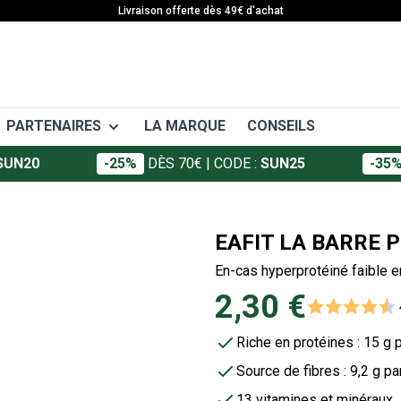
Livraison offerte dès 49€ d'achat
PARTENAIRES
LA MARQUE
CONSEILS
SUN20
-25%
DÈS 70€
| CODE :
SUN25
-35
EAFIT
 APA
SANTÉ
Granions
ort
Articulations
EAFIT LA BARRE 
Foucaud
ffort
Décontractants musculaires
En-cas hyperprotéiné faible e
ort
Crèmes et gels
Somatoline
2,30 €
Vitamines et minéraux
Défenses immunitaires
Riche en protéines : 15 g 
Minceur
Source de fibres : 9,2 g pa
13 vitamines et minéraux