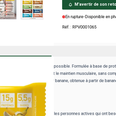
M'avertir de son ret
En rupture
-
Disponible en p
Réf. :
RPV0001065
paration d'un shaker n'est pas possible. Formulée à base de proté
 pour soutenir la construction et le maintien musculaire, sans c
ique au quotidien. La saveur banane, obtenue à partir de banane d
T ?
s, pensé pour les sportifs et les personnes actives qui ont beso