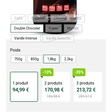
Saveur
Café
Caramel
Chocolat noisette
Double Chocolat
Fraise
Myrtille
Vanille Intense
Vanille Noisette
Poids
750g
850g
1,8kg
2.2kg
-10%
-25%
1 produit
2 produits
3 produits
94,99 €
170,98 €
213,72 €
189,98 €
284,97 €