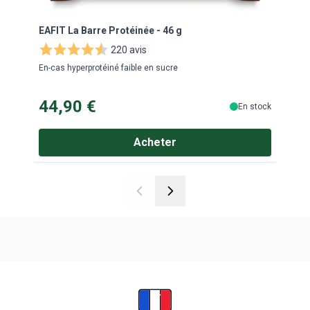
EAFIT La Barre Protéinée - 46 g
EAFI
220 avis
En-cas hyperprotéiné faible en sucre
Le mei
44,90 €
29
En stock
Acheter