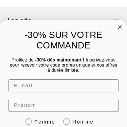
Liens utiles
A propos
-30% SUR VOTRE
Catégories
COMMANDE
Un conseil ? Une question ?
Profitez de
-30% dès maintenant !
Inscrivez-vous
Nous contacter par email
pour recevoir votre code promo unique et nos offres
à durée limitée.
Email
Prénom
4.8
/
5
Genre
Femme
Homme