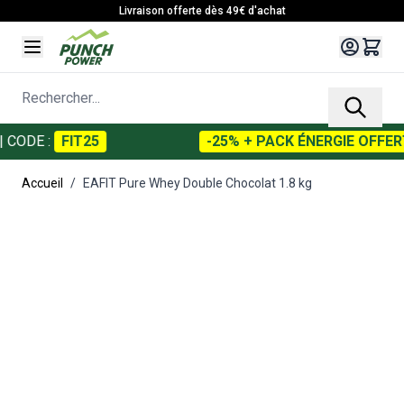
Allez au contenu
Livraison offerte dès 49€ d'achat
Rechercher...
DE :
FIT25
-25% + PACK ÉNERGIE OFFERT
Accueil
/
EAFIT Pure Whey Double Chocolat 1.8 kg
Main image
Click to view image in fullscreen