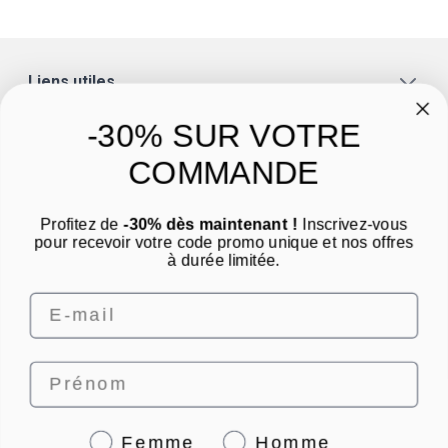
Liens utiles
A propos
-30% SUR VOTRE
Catégories
COMMANDE
Un conseil ? Une question ?
Profitez de
-30% dès maintenant !
Inscrivez-vous
Nous contacter par email
pour recevoir votre code promo unique et nos offres
à durée limitée.
Email
Prénom
4.8
/
5
Genre
Femme
Homme