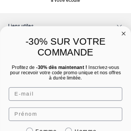
à votre écoute
Liens utiles
A propos
-30% SUR VOTRE
Catégories
COMMANDE
Un conseil ? Une question ?
Profitez de
-30% dès maintenant !
Inscrivez-vous
Nous contacter par email
pour recevoir votre code promo unique et nos offres
à durée limitée.
Email
Prénom
4.8
/
5
Genre