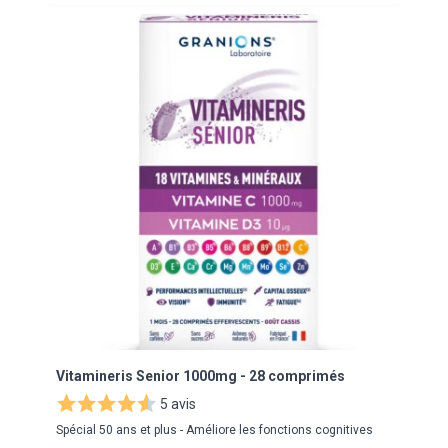
Navigating through the elements of the carousel is possibl
Press to skip carousel
Press to go to carousel navigation
Vitamineris Senior 1000mg - 28 comprimés
Vita
5 avis
Spécial 50 ans et plus - Améliore les fonctions cognitives
Souti