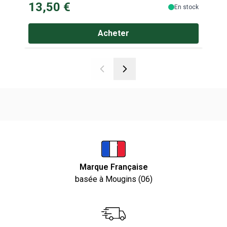
13,50 €
13
En stock
Acheter
Marque Française
basée à Mougins (06)