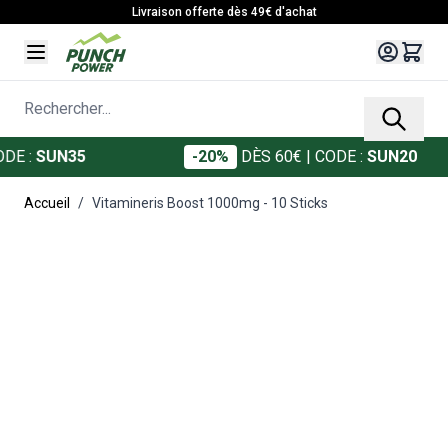
Allez au contenu
Livraison offerte dès 49€ d'achat
Rechercher...
:
SUN35
-20%
DÈS 60€
| CODE :
SUN20
Accueil
/
Vitamineris Boost 1000mg - 10 Sticks
Main image
Click to view image in fullscreen