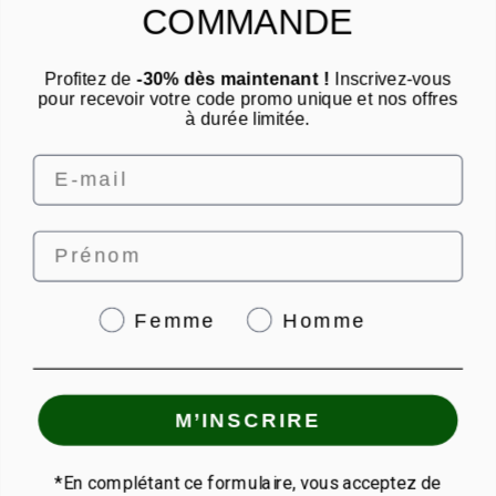
Catégories
COMMANDE
Un conseil ? Une question ?
Profitez de
-30% dès maintenant !
Inscrivez-vous
Nous contacter par email
pour recevoir votre code promo unique et nos offres
à durée limitée.
Email
Prénom
4.8
/
5
Genre
Femme
Homme
© PUNCH POWER 2026 | Paiement sécurisé | *Norme AFNOR NF EN 17444. Voir
M’INSCRIRE
fiche produit.
granions.fr
|
eafit.com
*En complétant ce formulaire, vous acceptez de