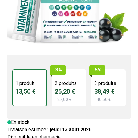
13,50 €
4.5/5 -
2 avis
Énergie durable sans caféine
Améliore la concentration
Aide à maintenir une fonction musculaire normale
Agit contre le stress oxydatif
-3%
-5%
1 produit
2 produits
3 produits
13,50 €
26,20 €
38,49 €
27,00 €
40,50 €
En stock
Livraison estimée :
jeudi 13 août 2026
.
Disponible en pharmacie