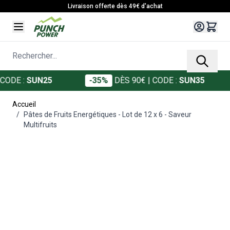
Allez au contenu
Livraison offerte dès 49€ d'achat
Rechercher...
E :
SUN25
-35%
DÈS 90€
| CODE :
SUN35
Accueil
/
Pâtes de Fruits Energétiques - Lot de 12 x 6 - Saveur
Multifruits
Main image
Click to view image in fullscreen