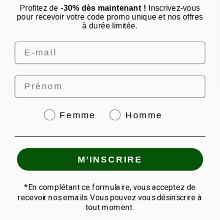
Profitez de
-30% dès maintenant !
Inscrivez-vous
Nous contacter par email
pour recevoir votre code promo unique et nos offres
à durée limitée.
Email
Prénom
4.8
/
5
Genre
Femme
Homme
© PUNCH POWER 2026 | Paiement sécurisé | *Norme AFNOR NF EN 17444. Voir
M’INSCRIRE
fiche produit.
granions.fr
|
eafit.com
*En complétant ce formulaire, vous acceptez de
recevoir nos emails. Vous pouvez vous désinscrire à
Quantité
tout moment.
Acheter
Paiement sécurisé avec