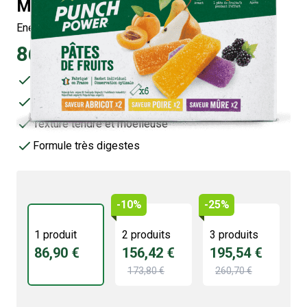
MULTIFRUITS
Energie rapide
86,90 €
5/5 -
1 avis
Assimilation rapide grâce aux glucides simples
Constituées à plus de 50 % de fruits
Texture tendre et moelleuse
Formule très digestes
-10%
-25%
1 produit
2 produits
3 produits
86,90 €
156,42 €
195,54 €
173,80 €
260,70 €