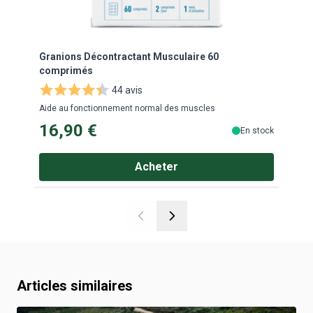
Granions Décontractant Musculaire 60
Bio 
comprimés
44 avis
Gel d
Aide au fonctionnement normal des muscles
16,90 €
En stock
Acheter
Articles similaires