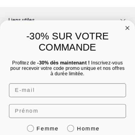
Liens utiles
A propos
-30% SUR VOTRE
Catégories
COMMANDE
Un conseil ? Une question ?
Profitez de
-30% dès maintenant !
Inscrivez-vous
Nous contacter par email
pour recevoir votre code promo unique et nos offres
à durée limitée.
Email
Prénom
4.8
/
5
Genre
Femme
Homme