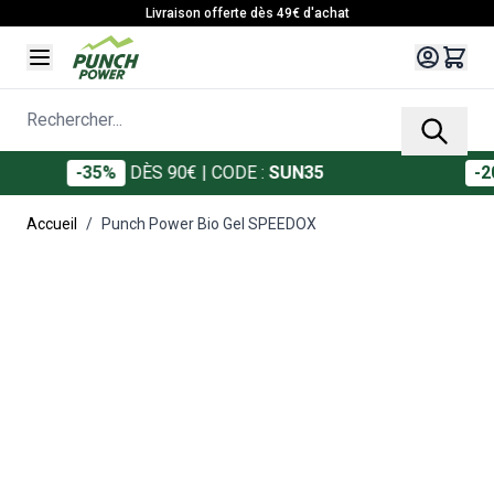
Allez au contenu
Livraison offerte dès 49€ d'achat
Rechercher...
-35%
DÈS 90€
| CODE :
SUN35
-20%
D
Accueil
/
Punch Power Bio Gel SPEEDOX
Main image
Click to view image in fullscreen