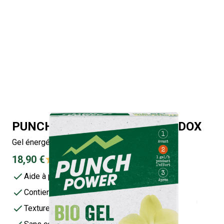
PUNCH POWER BIO GEL SPEEDOX
Gel énergétique antioxydant
18,90 €
4.7/5 -
37 avis
Aide à prévenir les crampes
Contient de la vitamine C
Texture fluide