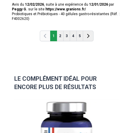
Avis du
12/02/2026
, suite à une expérience du
12/01/2026
par
Peggy G.
sur le site
https://www.granions.fr/
Probiotiques et Prébiotiques - 40 gélules gastro-résistantes (Réf. :
F4002620)
1
2
3
4
5
Précédent
Précédent
LE COMPLÉMENT IDÉAL POUR
ENCORE PLUS DE RÉSULTATS
Navigating through the elements of the carousel is possibl
Press to skip carousel
Press to go to carousel navigation