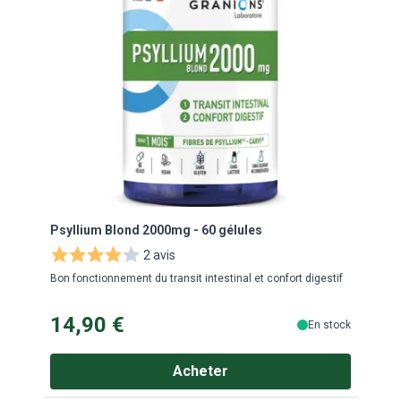
Psyllium Blond 2000mg - 60 gélules
Dige
2 avis
Bon fonctionnement du transit intestinal et confort digestif
Dédié
14,90 €
17
En stock
Acheter