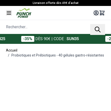
Allez au contenu
Livraison offerte dès 49€ d'achat
Rechercher...
-35%
DÈS 90€
| CODE :
SUN35
-20%
D
Accueil
/
Probiotiques et Prébiotiques - 40 gélules gastro-résistantes
Main image
Click to view image in fullscreen