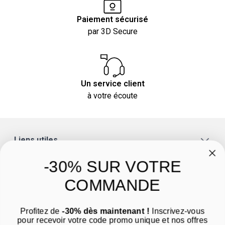
Paiement sécurisé
par 3D Secure
Un service client
à votre écoute
Liens utiles
A propos
-30% SUR VOTRE
Catégories
COMMANDE
Un conseil ? Une question ?
Profitez de
-30% dès maintenant !
Inscrivez-vous
Nous contacter par email
pour recevoir votre code promo unique et nos offres