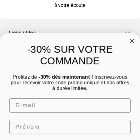
à votre écoute
Liens utiles
A propos
-30% SUR VOTRE
Catégories
COMMANDE
Un conseil ? Une question ?
Profitez de
-30% dès maintenant !
Inscrivez-vous
Nous contacter par email
pour recevoir votre code promo unique et nos offres
à durée limitée.
Email
Prénom
4.8
/
5