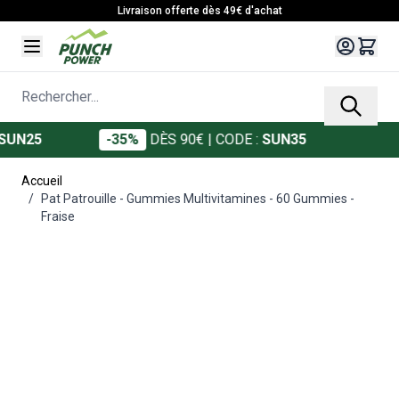
Allez au contenu
Livraison offerte dès 49€ d'achat
Rechercher...
N25
-35%
DÈS 90€
| CODE :
SUN35
Accueil
/
Pat Patrouille - Gummies Multivitamines - 60 Gummies -
Fraise
Main image
Click to view image in fullscreen