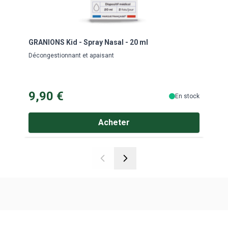
GRANIONS Kid - Spray Nasal - 20 ml
Baby
Neut
Décongestionnant et apaisant
Facili
9,90 €
10
En stock
Acheter