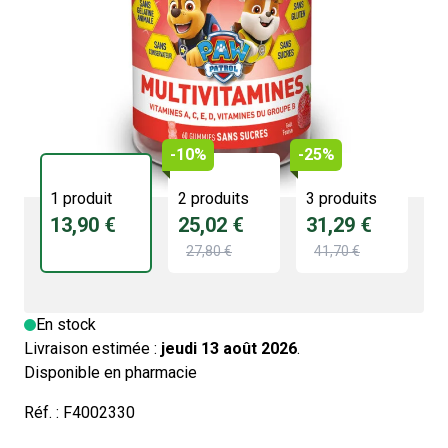
FRAISE
Un cocktail de vitamines !
13,90 €
3/5 -
2 avis
-10%
-25%
1 produit
2 produits
3 produits
13,90 €
25,02 €
31,29 €
27,80 €
41,70 €
En stock
Livraison estimée :
jeudi 13 août 2026
.
Disponible en pharmacie
Réf. :
F4002330