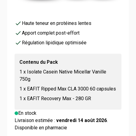
77,25 €
90,88 €
4.5/5 -
113 avis
Triple action
Haute teneur en protéines lentes
Apport complet post-effort
Régulation lipidique optimisée
Contenu du Pack
1
x
Isolate Casein Native Micellar Vanille
750g
1
x
EAFIT Ripped Max CLA 3000 60 capsules
1
x
EAFIT Recovery Max - 280 GR
En stock
Livraison estimée :
vendredi 14 août 2026
.
Disponible en pharmacie