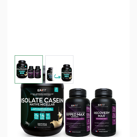
View larger image
View larger image
PACKS SÈCHE ET DÉFINITION
MUSCULAIRE ISOLATE
VANILLE
Affûtez votre physique, boostez votre
récupération.