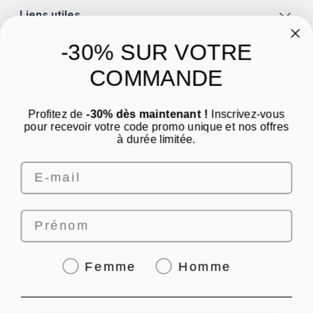
Liens utiles
A propos
-30% SUR VOTRE
Catégories
COMMANDE
Un conseil ? Une question ?
Profitez de
-30% dès maintenant !
Inscrivez-vous
Nous contacter par email
pour recevoir votre code promo unique et nos offres
à durée limitée.
Email
Prénom
4.8
/
5
Genre
Femme
Homme