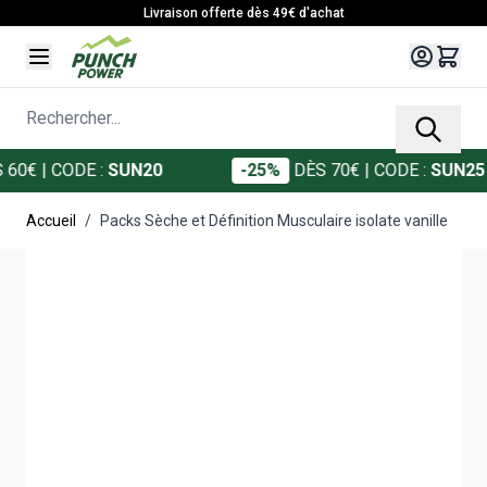
Allez au contenu
Livraison offerte dès 49€ d'achat
Rechercher...
0€
| CODE :
SUN20
-25%
DÈS 70€
| CODE :
SUN25
Accueil
/
Packs Sèche et Définition Musculaire isolate vanille
Main image
Click to view image in fullscreen