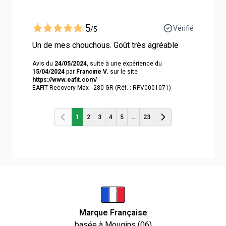
5
Vérifié
/5
Un de mes chouchous. Goût très agréable
Avis du
24/05/2024
, suite à une expérience du
15/04/2024
par
Francine V.
sur le site
https://www.eafit.com/
EAFIT Recovery Max - 280 GR (Réf. : RPV0001071)
1
2
3
4
5
...
23
Précédent
Précédent
Marque Française
basée à Mougins (06)