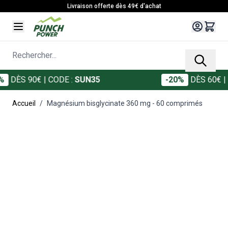
Allez au contenu
Livraison offerte dès 49€ d'achat
Rechercher...
€
| CODE :
SUN35
-20%
DÈS 60€
| CODE :
SU
Accueil
/
Magnésium bisglycinate 360 mg - 60 comprimés
Main image
Click to view image in fullscreen