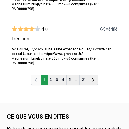
Magnésium bisglycinate 360 mg - 60 comprimés (Réf. :
RMD0000298)
4
Vérifié
/5
Très bon
Avis du
14/06/2026
, suite à une expérience du
14/05/2026
par
pascal L.
sur le site
https://www.granions.fr/
Magnésium bisglycinate 360 mg - 60 comprimés (Réf. :
RMD0000298)
1
2
3
4
5
...
21
Précédent
Précédent
CE QUE VOUS EN DITES
Retour de nos consommateurs qui ont testé nos produits