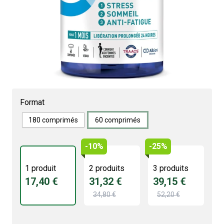
17,40 €
4.6/5 -
105 avis
Fabriqué en France
Anti-fatigue
Réduit le stress
Améliore le sommeil
Format
180 comprimés
60 comprimés
-10%
-25%
1 produit
2 produits
3 produits
17,40 €
31,32 €
39,15 €
34,80 €
52,20 €