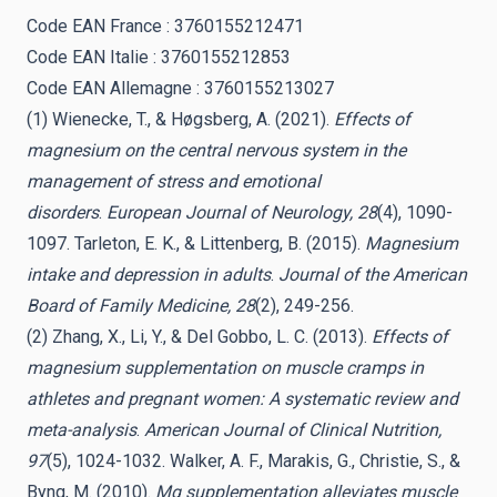
Code EAN France : 3760155212471
Code EAN Italie : 3760155212853
Code EAN Allemagne : 3760155213027
(1) Wienecke, T., & Høgsberg, A. (2021).
Effects of
magnesium on the central nervous system in the
management of stress and emotional
disorders
.
European Journal of Neurology, 28
(4), 1090-
1097. Tarleton, E. K., & Littenberg, B. (2015).
Magnesium
intake and depression in adults
.
Journal of the American
Board of Family Medicine, 28
(2), 249-256.
(2) Zhang, X., Li, Y., & Del Gobbo, L. C. (2013).
Effects of
magnesium supplementation on muscle cramps in
athletes and pregnant women: A systematic review and
meta-analysis
.
American Journal of Clinical Nutrition,
97
(5), 1024-1032. Walker, A. F., Marakis, G., Christie, S., &
Byng, M. (2010).
Mg supplementation alleviates muscle