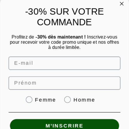
A propos
-30% SUR VOTRE
Catégories
COMMANDE
Un conseil ? Une question ?
Profitez de
-30% dès maintenant !
Inscrivez-vous
Nous contacter par email
pour recevoir votre code promo unique et nos offres
à durée limitée.
Email
Prénom
4.8
/
5
Genre
Femme
Homme
© PUNCH POWER 2026 | Paiement sécurisé | *Norme AFNOR NF EN 17444. Voir
M’INSCRIRE
fiche produit.