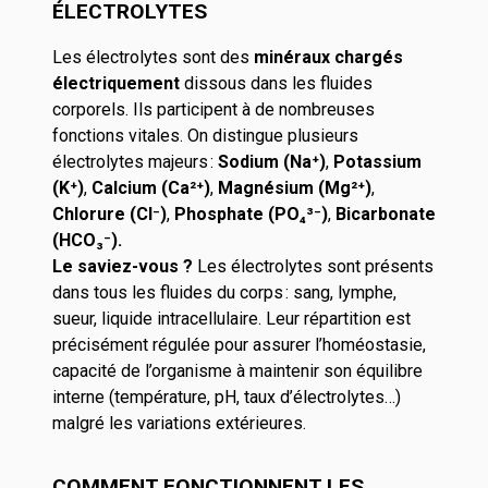
ÉLECTROLYTES
Les électrolytes sont des
minéraux chargés
électriquement
dissous dans les fluides
corporels. Ils participent à de nombreuses
fonctions vitales. On distingue plusieurs
électrolytes majeurs
:
Sodium (Na
⁺
)
,
Potassium
(K
⁺
)
,
Calcium (Ca²
⁺
)
,
Magnésium (Mg²
⁺
)
,
Chlorure (Cl
⁻
)
,
Phosphate (PO₄³
⁻
)
,
Bicarbonate
(HCO₃
⁻
).
Le saviez-vous ?
Les électrolytes sont présents
dans tous les fluides du corps
: sang, lymphe,
sueur, liquide intracellulaire. Leur répartition est
précisément régulée pour assurer l’homéostasie,
capacité de l’organisme à maintenir son équilibre
interne (température, pH, taux d’électrolytes…)
malgré les variations extérieures.
COMMENT FONCTIONNENT LES