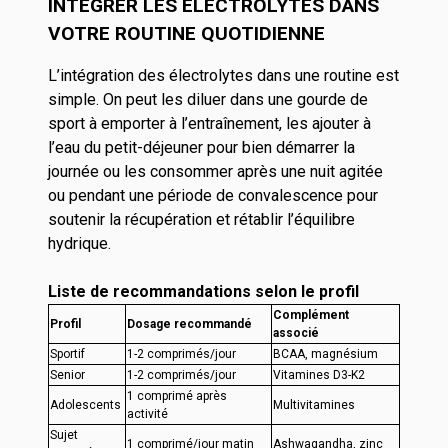
INTÉGRER LES ÉLECTROLYTES DANS
VOTRE ROUTINE QUOTIDIENNE
L’intégration des électrolytes dans une routine est
simple. On peut les diluer dans une gourde de
sport à emporter à l’entraînement, les ajouter à
l’eau du petit-déjeuner pour bien démarrer la
journée ou les consommer après une nuit agitée
ou pendant une période de convalescence pour
soutenir la récupération et rétablir l’équilibre
hydrique.
Liste de recommandations selon le profil
Complément
Profil
Dosage recommandé
associé
Sportif
1-2 comprimés/jour
BCAA, magnésium
Senior
1-2 comprimés/jour
Vitamines D3-K2
1 comprimé après
Adolescents
Multivitamines
activité
Sujet
1 comprimé/jour matin
Ashwagandha, zinc