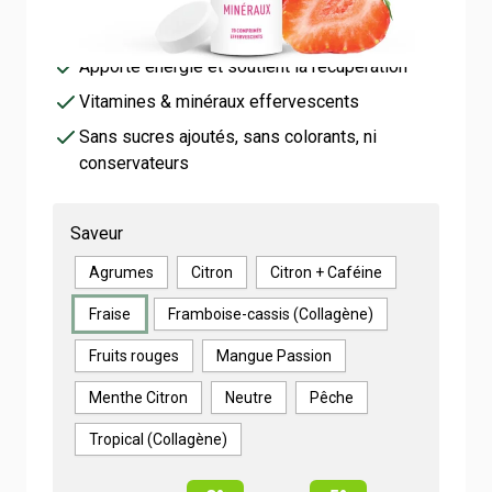
Hydratation optimale grâce aux électrolytes
essentiels
Apporte énergie et soutient la récupération
Vitamines & minéraux effervescents
Sans sucres ajoutés, sans colorants, ni
conservateurs
Saveur
Agrumes
Citron
Citron + Caféine
Fraise
Framboise-cassis (Collagène)
Fruits rouges
Mangue Passion
Menthe Citron
Neutre
Pêche
Tropical (Collagène)