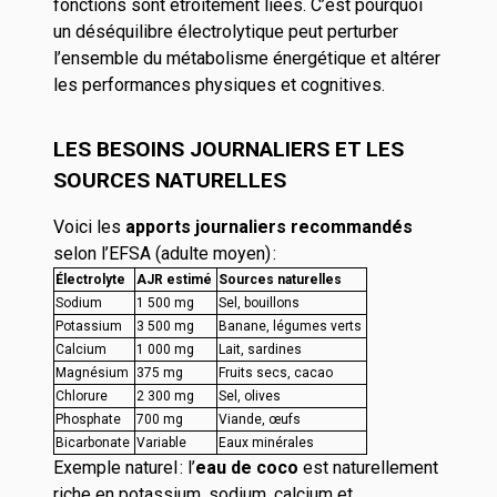
fonctions sont étroitement liées. C’est pourquoi
un déséquilibre électrolytique peut perturber
l’ensemble du métabolisme énergétique et altérer
les performances physiques et cognitives.
LES BESOINS JOURNALIERS ET LES
SOURCES NATURELLES
Voici les
apports journaliers recommandés
selon l’EFSA (adulte moyen)
:
Électrolyte
AJR estimé
Sources naturelles
Sodium
1 500 mg
Sel, bouillons
Potassium
3 500 mg
Banane, légumes verts
Calcium
1 000 mg
Lait, sardines
Magnésium
375 mg
Fruits secs, cacao
Chlorure
2 300 mg
Sel, olives
Phosphate
700 mg
Viande, œufs
Bicarbonate
Variable
Eaux minérales
Exemple naturel
: l’
eau de coco
est naturellement
riche en potassium, sodium, calcium et