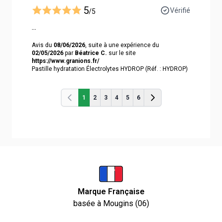
5
Vérifié
/5
...
Avis du
08/06/2026
, suite à une expérience du
02/05/2026
par
Béatrice C.
sur le site
https://www.granions.fr/
Pastille hydratation Électrolytes HYDROP (Réf. : HYDROP)
1
2
3
4
5
6
Précédent
Précédent
Marque Française
basée à Mougins (06)