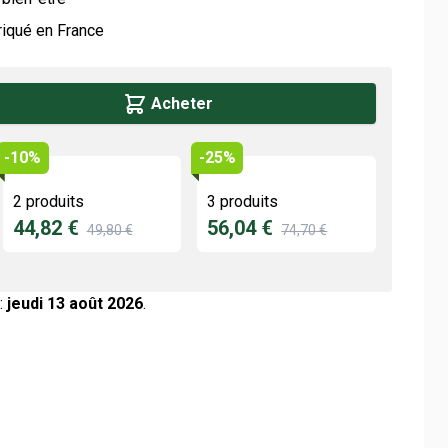
riqué en France
Acheter
-10%
-25%
2 produits
3 produits
44,82 €
56,04 €
49,80 €
74,70 €
:
jeudi 13 août 2026
.