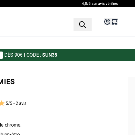
4,8/5 sur avis vérifiés
%
DÈS 90€
| CODE :
SUN35
MIES
5/5 -
2 avis
 le chrome.
 bien-être