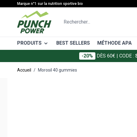
Allez au contenu
Marque n°1 sur la nutrition sportive bio
Rechercher...
PRODUITS
BEST SELLERS
MÉTHODE APA
-20%
DÈS 60€
| CODE :
CATÉGORIES
MÉTHODE
Accueil
/
Morosil 40 gummies
Gâteaux énergétiques
Avant l'eff
Main image
Click to view image in fullscreen
Barres énergétiques
Pendant l'e
Gels énergétiques
Après l'eff
Boissons énergétiques
Boissons de récupération
Protéines
Électrolytes