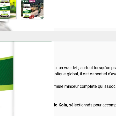
IL PUNCH POWER ?
 performance peut vite devenir un vrai défi, surtout lorsqu’on pra
 le besoin d’un soutien métabolique global, il est essentiel d’av
pé
Morosil® Gummies
, une formule minceur complète qui associ
cre.
e de Pomme
,
Chrome
et
Noix de Kola
, sélectionnés pour accomp