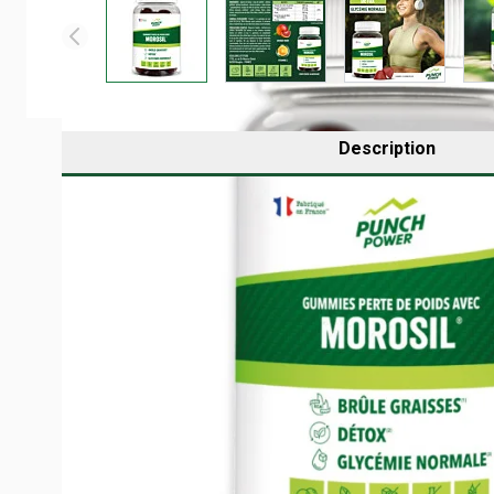
Description
POURQUOI CHOISIR LES GUMMIES MOROS
Perdre du poids tout en conservant énergie, motivation et
Entre les envies de sucre, l’accumulation des graisses et
consommer
.
C’est dans cette optique que
Punch Power
a dévelop
leur soutien digestif et leur rôle dans la régulation du su
Un trio gagnant basé sur
Morosil®
,
Vinaigre de Cidr
sain et actif.