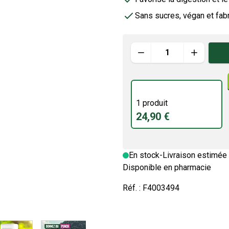
Sans sucres, végan et fab
Quantité
1 produit
24,90 €
En stock
-
Livraison estimée 
Disponible en pharmacie
Réf. :
F4003494
image
View larger image
View larger image
View larger image