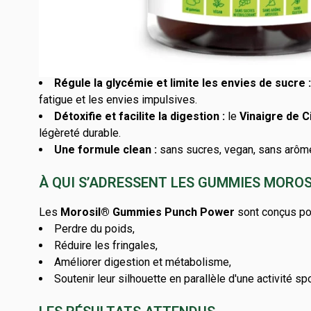
LES AVANTAGES DE LA FORMULE
Brûle les graisses & réduit leur stockage :
grâce
Kola
, reconnue pour son effet tonifiant et sa stimulatio
Régule la glycémie et limite les envies de sucre :
fatigue et les envies impulsives.
Détoxifie et facilite la digestion :
le
Vinaigre de 
légèreté durable.
Une formule clean :
sans sucres, vegan, sans arômes 
À QUI S’ADRESSENT LES GUMMIES MORO
Les
Morosil® Gummies Punch Power
sont conçus pou
Perdre du poids,
Réduire les fringales,
Améliorer digestion et métabolisme,
Soutenir leur silhouette en parallèle d'une activité s