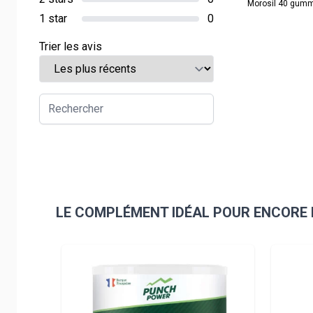
Morosil 40 gummi
1 star
0
Trier les avis
LE COMPLÉMENT IDÉAL POUR ENCORE 
Navigating through the elements of the carousel is pos
Press to skip carousel
Press to go to carousel navigation