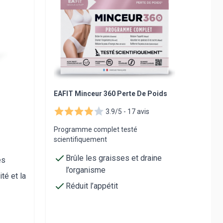
EAFIT Minceur 360 Perte De Poids
MINCE
3.9/5 -
17 avis
Programme complet testé
Affine
scientifiquement
nature
Brûle les graisses et draine
Dé
es
l’organisme
Br
ité et la
Réduit l’appétit