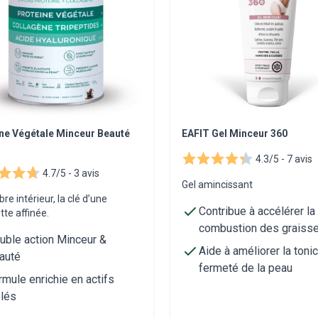
ne Végétale Minceur Beauté
EAFIT Gel Minceur 360
4.3/5 -
7 avis
4.7/5 -
3 avis
Gel amincissant
ibre intérieur, la clé d’une
Contribue à accélérer la
tte affinée.
combustion des graiss
uble action Minceur &
Aide à améliorer la tonic
auté
fermeté de la peau
rmule enrichie en actifs
blés