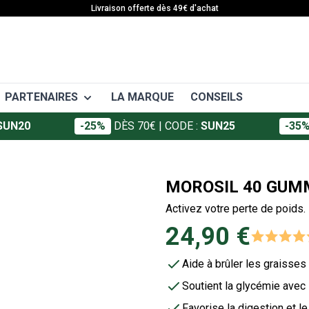
Livraison offerte dès 49€ d'achat
PARTENAIRES
LA MARQUE
CONSEILS
SUN20
-25%
DÈS 70€
| CODE :
SUN25
-35
EAFIT
 APA
SANTÉ
Granions
ort
Articulations
MOROSIL 40 GUM
Foucaud
ffort
Décontractants musculaires
Activez votre perte de poids.
ort
Crèmes et gels
Somatoline
24,90 €
Vitamines et minéraux
Défenses immunitaires
Aide à brûler les graisses
Minceur
Soutient la glycémie avec
Favorise la digestion et le