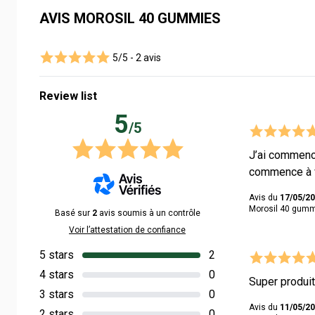
AVIS MOROSIL 40 GUMMIES
5/5 -
2 avis
Review list
5
/5
J’ai commencé
commence à vo
Avis du
17/05/2
Morosil 40 gummi
Basé sur
2
avis soumis à un contrôle
Voir l’attestation de confiance
5 stars
2
4 stars
0
Super produit
3 stars
0
Avis du
11/05/2
2 stars
0