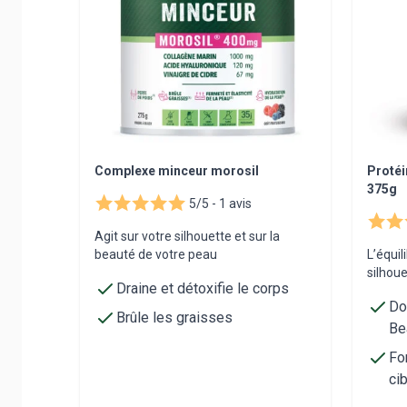
Complexe minceur morosil
Protéi
375g
5/5 -
1 avis
Agit sur votre silhouette et sur la
beauté de votre peau
L’équil
silhoue
Draine et détoxifie le corps
Do
Brûle les graisses
Be
Fo
ci