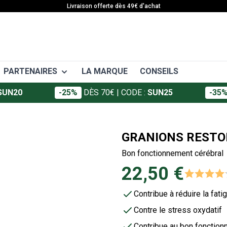
Livraison offerte dès 49€ d'achat
PARTENAIRES
LA MARQUE
CONSEILS
SUN20
-25%
DÈS 70€
| CODE :
SUN25
-35
EAFIT
 APA
SANTÉ
Granions
ort
Articulations
GRANIONS RESTO
Foucaud
ffort
Décontractants musculaires
Bon fonctionnement cérébral
ort
Crèmes et gels
Somatoline
22,50 €
Vitamines et minéraux
Défenses immunitaires
Contribue à réduire la fati
Minceur
Contre le stress oxydatif
Contribue au bon fonction