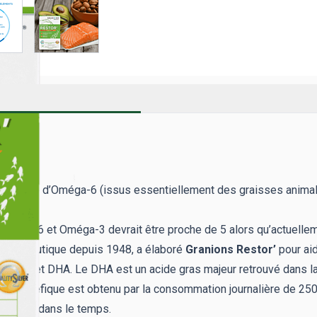
antage d’Oméga-6 (issus essentiellement des graisses animal
Oméga-6 et Oméga-3 devrait être proche de 5 alors qu’actuellemen
pharmaceutique depuis 1948, a élaboré
Granions Restor’
pour aid
s EPA et DHA. Le DHA est un acide gras majeur retrouvé dans la
’effet bénéfique est obtenu par la consommation journalière de 2
 l’huile dans le temps.