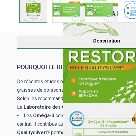
Description
POURQUOI LE RESTOR DE GRANIONS ?
De récentes études montrent que nous consommons dav
graisses de poissons).
Selon les recommandations nationales, le rapport entre 
Le
Laboratoire des Granions
, fort de son expertise 
Les
Oméga-3
contiennent des acides gras essentiel
central. Il contribue au bon fonctionnement cérébral. L
Qualitysilver®
permettant une meilleure stabilisation de