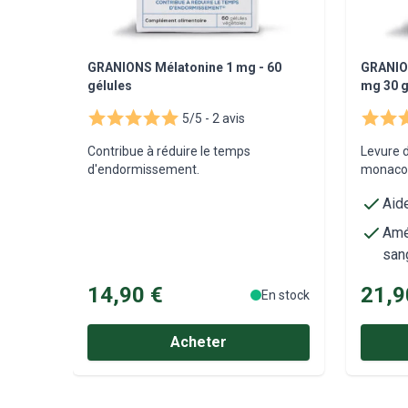
GRANIONS Mélatonine 1 mg - 60
GRANION
gélules
mg 30 g
5/5 -
2 avis
Contribue à réduire le temps
Levure d
d'endormissement.
monacol
Aide
Amél
san
14,90 €
21,9
En stock
Acheter