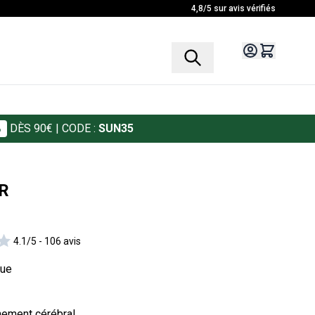
4,8/5 sur avis vérifiés
%
DÈS 90€
| CODE :
SUN35
R
4.1/5 -
106 avis
gue
nement cérébral