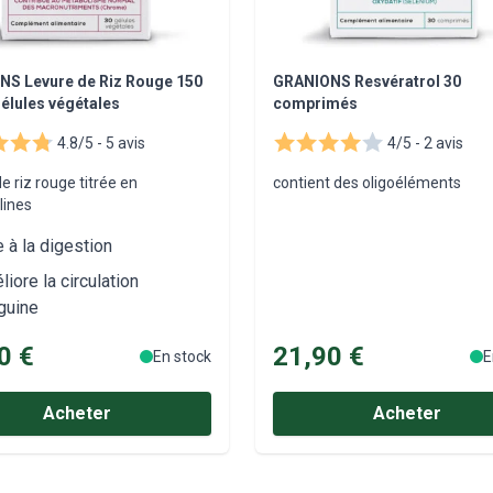
S Levure de Riz Rouge 150
GRANIONS Resvératrol 30
élules végétales
comprimés
4.8/5 -
5 avis
4/5 -
2 avis
e riz rouge titrée en
contient des oligoéléments
ines
 à la digestion
iore la circulation
guine
0 €
21,90 €
En stock
E
Acheter
Acheter