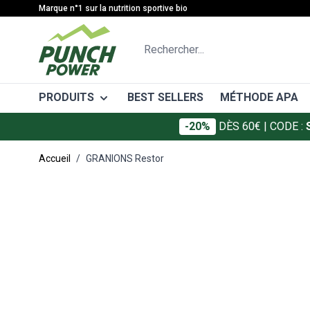
Allez au contenu
Marque n°1 sur la nutrition sportive bio
Rechercher...
PRODUITS
BEST SELLERS
MÉTHODE APA
-20%
DÈS 60€
| CODE :
CATÉGORIES
MÉTHODE
Accueil
/
GRANIONS Restor
Gâteaux énergétiques
Avant l'eff
Main image
Click to view image in fullscreen
Barres énergétiques
Pendant l'e
Gels énergétiques
Après l'eff
Boissons énergétiques
Boissons de récupération
Protéines
Électrolytes