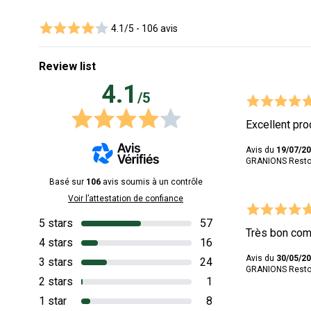
4.1/5 -
106 avis
Review list
4.1
/5
Excellent pro
Avis du
19/07/2
GRANIONS Restor
Basé sur
106
avis soumis à un contrôle
Voir l’attestation de confiance
5 stars
57
Très bon com
4 stars
16
Avis du
30/05/2
3 stars
24
GRANIONS Restor
2 stars
1
1 star
8