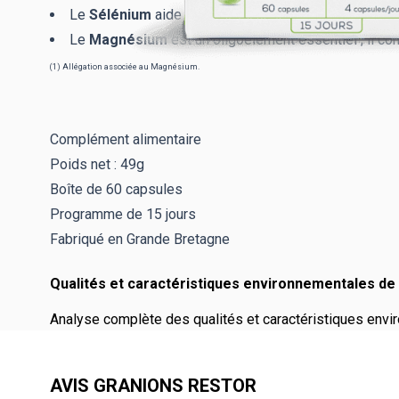
Le
Sélénium
aide à protéger les cellules contre le s
Le
Magnésium
est un oligoélément essentiel ; il cont
(1) Allégation associée au Magnésium.
Complément alimentaire
Poids net : 49g
Boîte de 60 capsules
Programme de 15 jours
Fabriqué en Grande Bretagne
Qualités et caractéristiques environnementales de 
Analyse complète des qualités et caractéristiques envir
AVIS GRANIONS RESTOR