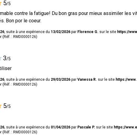
5
/5
timable contre la fatigue! Du bon gras pour mieux assimiler les 
s. Bon por le coeur.
026
, suite à une expérience du
13/02/2026
par
Florence G.
sur le site
https://www
 (Réf. : RMD0000126)
3
/5
iliser
026
, suite à une expérience du
29/03/2026
par
Vanessa R.
sur le site
https://www.
 (Réf. : RMD0000126)
5
/5
026
, suite à une expérience du
01/04/2026
par
Pascale P.
sur le site
https://www.e
 (Réf. : RMD0000126)