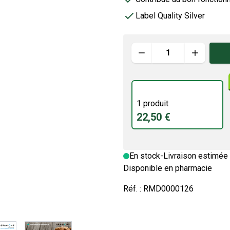
Label Quality Silver
Quantité
1 produit
22,50 €
En stock
-
Livraison estimée 
Disponible en pharmacie
Réf. :
RMD0000126
e
ew larger image
View larger image