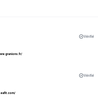
Vérifié
www.granions.fr/
Vérifié
.eafit.com/