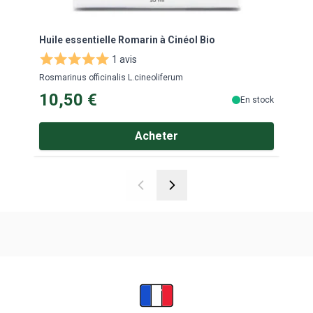
Huile essentielle Romarin à Cinéol Bio
Huil
1 avis
Rosmarinus officinalis L.cineoliferum
Rosma
10,50 €
10
En stock
Acheter