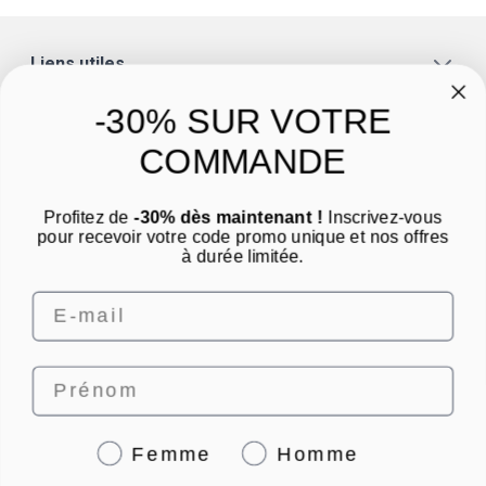
Liens utiles
A propos
-30% SUR VOTRE
Catégories
COMMANDE
Un conseil ? Une question ?
Profitez de
-30% dès maintenant !
Inscrivez-vous
Nous contacter par email
pour recevoir votre code promo unique et nos offres
à durée limitée.
Email
Prénom
4.8
/
5
Genre
Femme
Homme