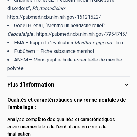
disorders”,
Phytomedicine
:
https://pubmed.ncbi.nlm.nih.gov/16121522/
Göbel H. et al., “Menthol in headache relief”,
Cephalalgia
:
https://pubmed.ncbi.nlm.nih.gov/7954745/
EMA – Rapport d’évaluation
Mentha x piperita
:
lien
PubChem – Fiche substance menthol
ANSM – Monographie huile essentielle de menthe
poivrée
Plus d’information
Qualités et caractéristiques environnementales de
l’emballage :
Analyse complète des qualités et caractéristiques
environnementales de l’emballage en cours de
finalisation.