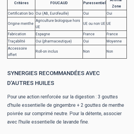
Aroma-
Critères
FOUCAUD
Puressentiel
Zone
Certification bio
Oui (AB, Eurofeuille)
Oui
Oui
Agriculture biologique hors
Origine menthe
UE ou non UE
UE
UE
Fabrication
Espagne
France
France
Traçabilité
Oui (pharmaceutique)
Oui
Moyenne
Accessoire
Roll-on inclus
Non
Non
offert
SYNERGIES RECOMMANDÉES AVEC
D’AUTRES HUILES
Pour une action renforcée sur la digestion : 3 gouttes
d’huile essentielle de gingembre + 2 gouttes de menthe
poivrée sur comprimé neutre. Pour la détente, associer
avec l’huile essentielle de lavande fine.