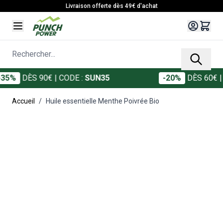
Allez au contenu
Livraison offerte dès 49€ d'achat
Rechercher...
DÈS 90€
| CODE :
SUN35
-20%
DÈS 60€
| CODE
Accueil
/
Huile essentielle Menthe Poivrée Bio
Main image
Click to view image in fullscreen