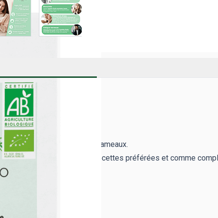
YPRÈS ?
riculture biologique.
illation à la vapeur d'eau des rameaux.
uvez l'utiliser pour créer vos recettes préférées et comme com