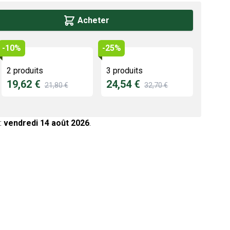
Acheter
-10%
-25%
2 produits
3 produits
19,62 €
24,54 €
21,80 €
32,70 €
:
vendredi 14 août 2026
.
age
View larger image
View larger image