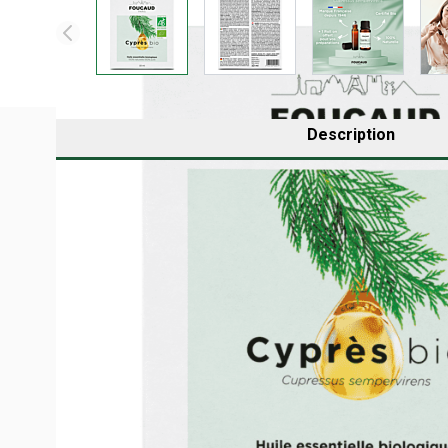
Description
QU'EST-CE QUE L'HUILE ESSENTIELLE DE C
100% Naturelle - 100% Pure | Ingrédient issu de l’ag
L'huile essentielle de cyprès est obtenue grâce à la dist
L'huile essentielle de Cyprès est multi usage. Vous po
bienfaits.
NOM BOTANIQUE :
Cupressus sempervirens
PARTIE UTILISÉE :
rameaux.
INDICATIONS :
Complément alimentaire.