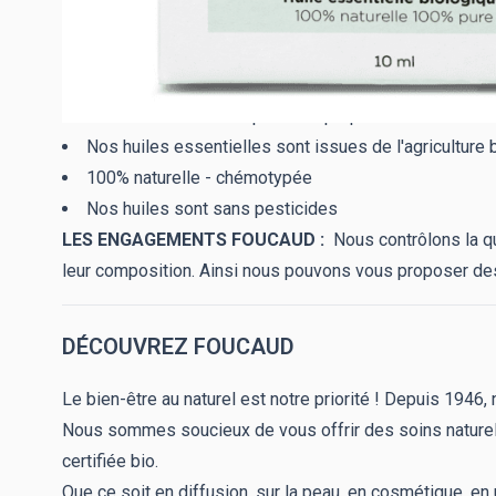
LES + DE NOS HUILES ESSENTIELLES
1 ROLL-ON OFFERT
pour vos préparations
Nos huiles essentielles sont issues de l'agriculture b
100% naturelle - chémotypée
Nos huiles sont sans pesticides
LES ENGAGEMENTS FOUCAUD :
Nous contrôlons la qu
leur composition. Ainsi nous pouvons vous proposer des
DÉCOUVREZ FOUCAUD
Le bien-être au naturel est notre priorité ! Depuis 1946
Nous sommes soucieux de vous offrir des soins naturel
certifiée bio.
Que ce soit en diffusion, sur la peau, en cosmétique, e