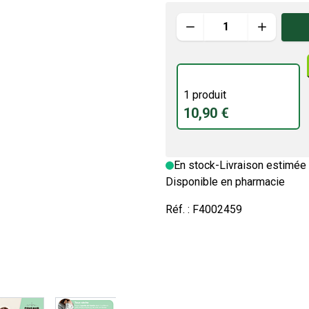
Quantité
1 produit
10,90 €
En stock
-
Livraison estimée 
Disponible en pharmacie
Réf. :
F4002459
image
View larger image
View larger image
View larger image
View larger im