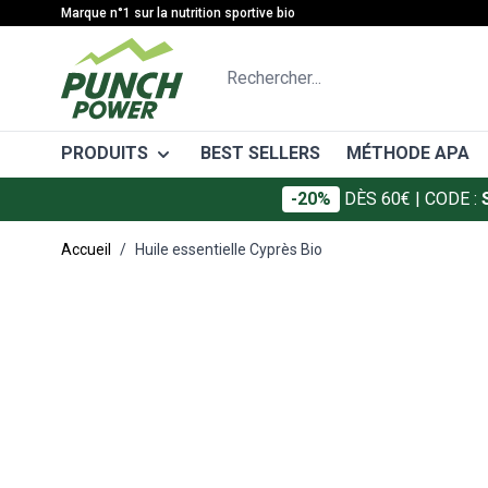
Allez au contenu
Marque n°1 sur la nutrition sportive bio
Rechercher...
PRODUITS
BEST SELLERS
MÉTHODE APA
-20%
DÈS 60€
| CODE :
CATÉGORIES
MÉTHODE
Accueil
/
Huile essentielle Cyprès Bio
Gâteaux énergétiques
Avant l'eff
Main image
Click to view image in fullscreen
Barres énergétiques
Pendant l'e
Gels énergétiques
Après l'eff
Boissons énergétiques
Boissons de récupération
Protéines
Électrolytes