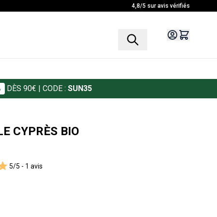
4,8/5 sur avis vérifiés
%
DÈS 90€
| CODE :
SUN35
LE CYPRÈS BIO
5/5 -
1 avis