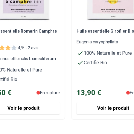
essentielle Romarin Camphre
Huile essentielle Giroflier Bi
Eugenia caryophyllata
4/5 -
2 avis
100% Naturelle et Pure
nus officinalis L.cineoliferum
Certifié Bio
0% Naturelle et Pure
tifié Bio
50 €
13,90 €
En rupture
En
Voir le produit
Voir le produit