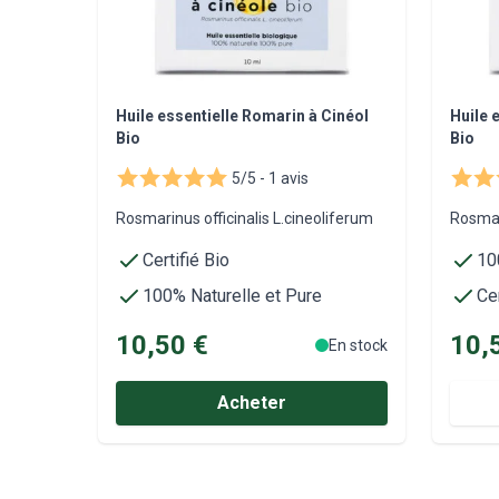
Huile essentielle Romarin à Cinéol
Huile 
Bio
Bio
5/5 -
1 avis
Rosmarinus officinalis L.cineoliferum
Rosmari
Certifié Bio
10
100% Naturelle et Pure
Cer
10,50 €
10,
En stock
Acheter