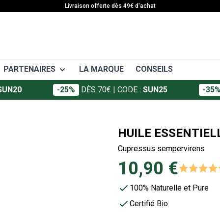
Livraison offerte dès 49€ d'achat
PARTENAIRES
LA MARQUE
CONSEILS
SUN20
-25%
DÈS 70€
| CODE :
SUN25
-35
EAFIT
 APA
SANTÉ
Granions
ort
Articulations
HUILE ESSENTIEL
Foucaud
ffort
Décontractants musculaires
Cupressus sempervirens
ort
Crèmes et gels
Somatoline
10,90 €
Vitamines et minéraux
Défenses immunitaires
100% Naturelle et Pure
Minceur
Certifié Bio