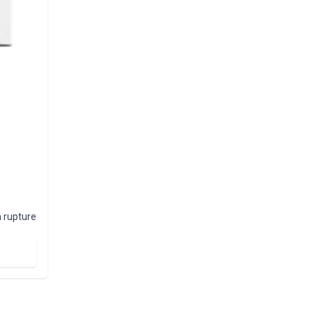
o
 rupture