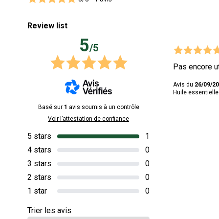
Review list
5
/5
Pas encore uti
Avis du
26/09/2
Huile essentielle
Basé sur
1
avis soumis à un contrôle
Voir l’attestation de confiance
5 stars
1
4 stars
0
3 stars
0
2 stars
0
1 star
0
Trier les avis