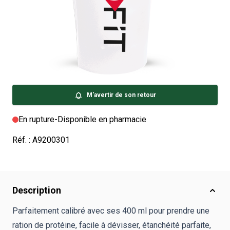
Nous sommes désolés, mais le produit que vous
recherchez est actuellement victime de son succès. Il
sera de retour très bientôt !
Si vous possédez un compte client, vous pouvez être
alerté de son retour en stock en cliquant ci-dessous.
M'avertir de son retour
En rupture
-
Disponible en pharmacie
Réf. :
A9200301
Description
Parfaitement calibré avec ses 400 ml pour prendre une
ration de protéine, facile à dévisser, étanchéité parfaite,