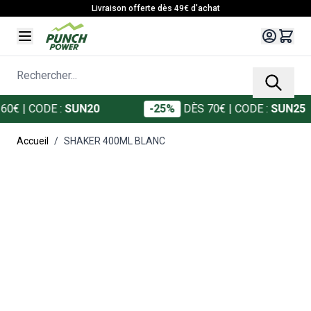
Allez au contenu
Livraison offerte dès 49€ d'achat
Rechercher...
0€
| CODE :
SUN20
-25%
DÈS 70€
| CODE :
SUN25
Accueil
/
SHAKER 400ML BLANC
Main image
Click to view image in fullscreen