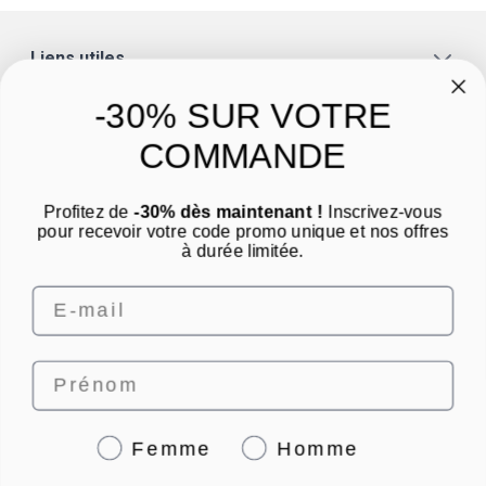
Liens utiles
A propos
-30% SUR VOTRE
Catégories
COMMANDE
Un conseil ? Une question ?
Profitez de
-30% dès maintenant !
Inscrivez-vous
Nous contacter par email
pour recevoir votre code promo unique et nos offres
à durée limitée.
Email
Prénom
4.8
/
5
Genre
Femme
Homme