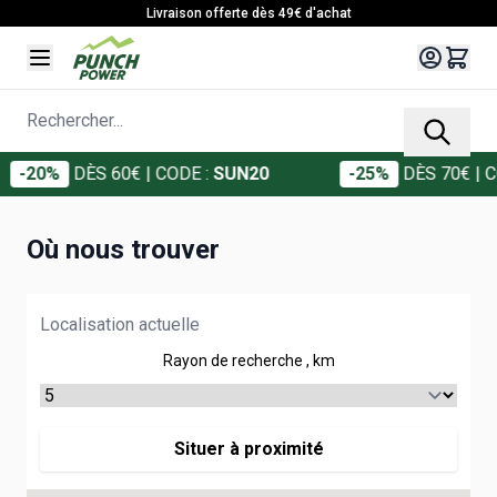
Allez au contenu
Livraison offerte dès 49€ d'achat
Rechercher...
-20%
DÈS 60€
| CODE :
SUN20
-25%
DÈS 70€
| CO
Où nous trouver
Rayon de recherche
, km
Situer à proximité