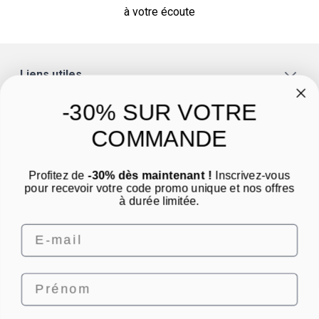
à votre écoute
Liens utiles
A propos
-30% SUR VOTRE
Catégories
COMMANDE
Un conseil ? Une question ?
Profitez de
-30% dès maintenant !
Inscrivez-vous
Nous contacter par email
pour recevoir votre code promo unique et nos offres
à durée limitée.
Email
Prénom
4.8
/
5