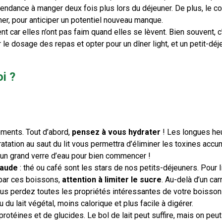
 tendance à manger deux fois plus lors du déjeuner. De plus, le co
er, pour anticiper un potentiel nouveau manque.
 car elles n’ont pas faim quand elles se lèvent. Bien souvent, c
rer le dosage des repas et opter pour un dîner light, et un petit-dé
oi ?
éments. Tout d’abord,
pensez à vous hydrater
! Les longues he
atation au saut du lit vous permettra d’éliminer les toxines acc
 un grand verre d’eau pour bien commencer !
haude
: thé ou café sont les stars de nos petits-déjeuners. Pour l
 par ces boissons,
attention à limiter le sucre
. Au-delà d’un ca
ous perdez toutes les propriétés intéressantes de votre boisson
 du lait végétal, moins calorique et plus facile à digérer.
 protéines et de glucides. Le bol de lait peut suffire, mais on peu