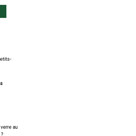
etits-
ns
 verre au
 ?