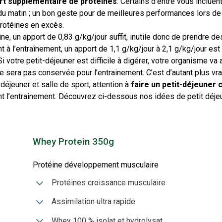
ort supplémentaire de protéines
. Certains d’entre vous incluen
du matin ; un bon geste pour de meilleures performances lors de
protéines en excès.
e, un apport de 0,83 g/kg/jour suffit, inutile donc de prendre de
à l’entraînement, un apport de 1,1 g/kg/jour à 2,1 g/kg/jour est 
Si votre petit-déjeuner est difficile à digérer, votre organisme va 
e sera pas conservée pour l’entrainement. C’est d’autant plus vra
-déjeuner et salle de sport, attention à
faire un petit-déjeuner
nt l’entrainement. Découvrez ci-dessous nos idées de petit déje
Whey Protein 350g
Protéine développement musculaire
Protéines croissance musculaire
Assimilation ultra rapide
Whey 100 % isolat et hydrolysat