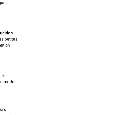
qui
lucides
.
les petites
ention
 la
 permettre
eurs