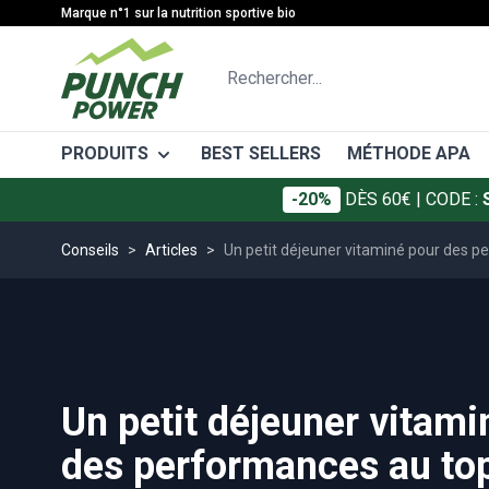
Allez au contenu
Marque n°1 sur la nutrition sportive bio
Rechercher...
PRODUITS
BEST SELLERS
MÉTHODE APA
-20%
DÈS 60€
| CODE :
CATÉGORIES
MÉTHODE
Conseils
>
Articles
>
Un petit déjeuner vitaminé pour des p
Gâteaux énergétiques
Avant l'eff
Barres énergétiques
Pendant l'e
Gels énergétiques
Après l'eff
Boissons énergétiques
Un petit déjeuner vitami
Boissons de récupération
Protéines
des performances au to
Électrolytes