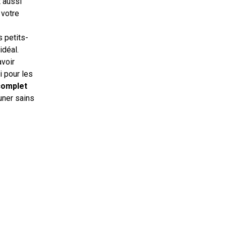
t aussi
 votre
s petits-
idéal.
avoir
i pour les
 complet
uner sains