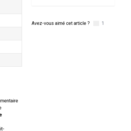
Avez-vous aimé cet article ?
1
imentaire
e
e
it-