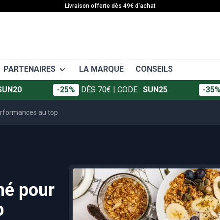
Livraison offerte dès 49€ d'achat
PARTENAIRES
LA MARQUE
CONSEILS
SUN20
-25%
DÈS 70€
| CODE :
SUN25
-35
EAFIT
 APA
SANTÉ
erformances au top
Granions
ort
Articulations
Foucaud
ffort
Décontractants musculaires
ort
Crèmes et gels
Somatoline
Vitamines et minéraux
né pour
Défenses immunitaires
Minceur
p