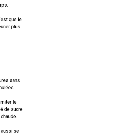
rps,
’est que le
jeuner plus
ures sans
umulées
imiter le
rré de sucre
 chaude.
t aussi se