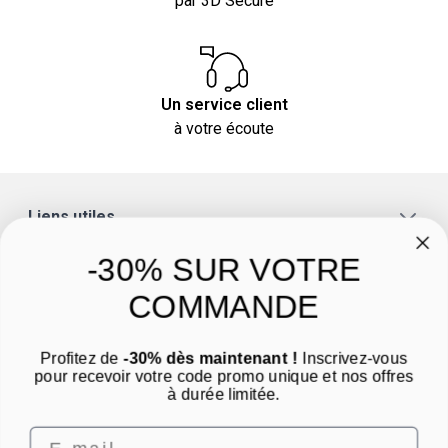
par 3D Secure
Un service client
à votre écoute
Liens utiles
A propos
-30% SUR VOTRE
Catégories
COMMANDE
Un conseil ? Une question ?
Profitez de
-30% dès maintenant !
Inscrivez-vous
Nous contacter par email
pour recevoir votre code promo unique et nos offres
à durée limitée.
Email