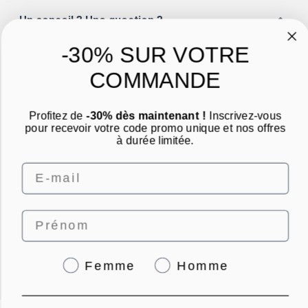
Un conseil ? Une question ?
Nous contacter par email
-30% SUR VOTRE
COMMANDE
Profitez de
-30% dès maintenant !
Inscrivez-vous
pour recevoir votre code promo unique et nos offres
à durée limitée.
4.8
/
5
Email
Prénom
© PUNCH POWER 2026 | Paiement sécurisé | *Norme AFNOR NF EN 17444. Voir
fiche produit.
granions.fr
|
eafit.com
Genre
Femme
Homme