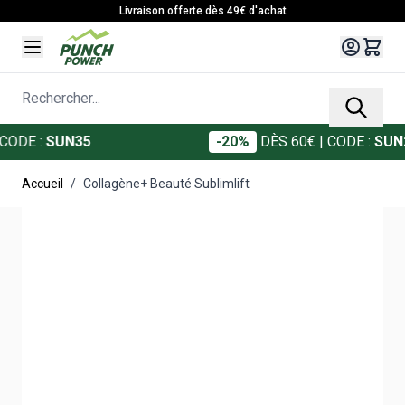
Allez au contenu
Livraison offerte dès 49€ d'achat
Rechercher...
SUN35
-20%
DÈS 60€
| CODE :
SUN20
Accueil
/
Collagène+ Beauté Sublimlift
Main image
Click to view image in fullscreen