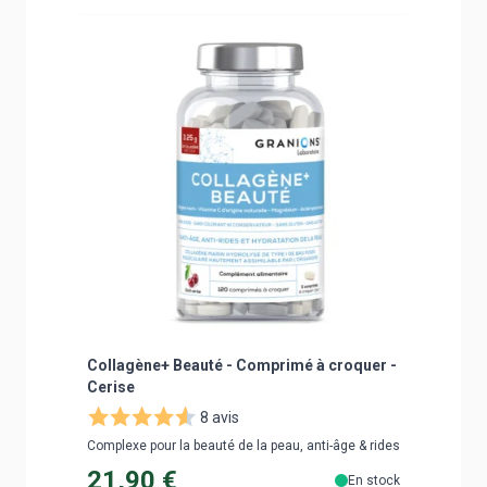
Navigating through the elements of the carousel is poss
Press to skip carousel
Press to go to carousel navigation
Bestsell
Collagène+ Beauté - Comprimé à croquer -
Collagè
Cerise
8 avis
Peau & Ch
Complexe pour la beauté de la peau, anti-âge & rides
21,90 €
34,9
En stock