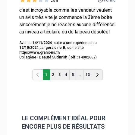
/5
c'est incroyable comme les vendeur veulent
un avis très vite je commence la 3ème boite
sincèrement je ne ressens aucune différence
au niveau articulaire ou de la peau désolée!
Avis du
14/11/2024
, suite à une expérience du
12/10/2024
par
geraldine B.
sur le site
https://www.granions.fr/
Collagène+ Beauté Sublimlift (Réf. : F4002662)
1
2
3
4
5
...
13
Précédent
Précédent
LE COMPLÉMENT IDÉAL POUR
ENCORE PLUS DE RÉSULTATS