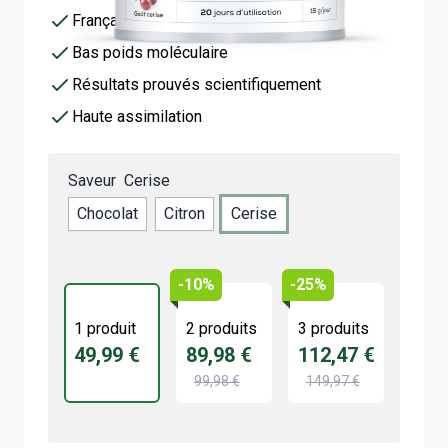
Français et breveté Naticol®
Bas poids moléculaire
Résultats prouvés scientifiquement
Haute assimilation
Saveur
Cerise
Chocolat
Citron
Cerise
-10%
-25%
1 produit
2 produits
3 produits
49,99 €
89,98 €
112,47 €
99,98 €
149,97 €