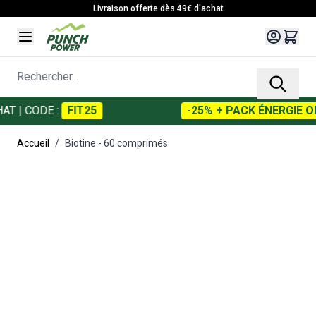
Allez au contenu
Livraison offerte dès 49€ d'achat
Rechercher...
ODE :
FIT25
-25% + PACK ÉNERGIE OFFERT
Accueil
/
Biotine - 60 comprimés
Main image
Click to view image in fullscreen