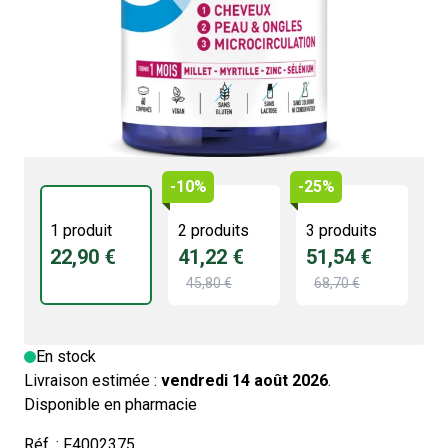
Maintien d'une peau normale et d'ongles normaux
Active la microcirculation du cuir chevelu
Enrichie en plante, oligoéléments, vitamines et acides
aminés
-10%
-25%
1 produit
2 produits
3 produits
22,90 €
41,22 €
51,54 €
45,80 €
68,70 €
En stock
Livraison estimée :
vendredi 14 août 2026
.
Disponible en pharmacie
Réf. :
F4002375