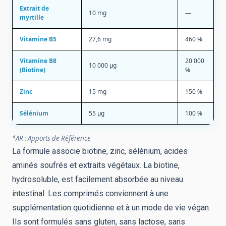
Extrait de
10 mg
—
myrtille
Vitamine B5
27,6 mg
460 %
Vitamine B8
20 000
10 000 µg
(Biotine)
%
Zinc
15 mg
150 %
Sélénium
55 µg
100 %
*AR : Apports de Référence
La formule associe biotine, zinc, sélénium, acides
aminés soufrés et extraits végétaux. La biotine,
hydrosoluble, est facilement absorbée au niveau
intestinal. Les comprimés conviennent à une
supplémentation quotidienne et à un mode de vie végan.
Ils sont formulés sans gluten, sans lactose, sans