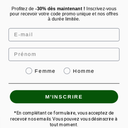
qui étaient assez fragiles. Résultat : ils ne sont plus
Profitez de
-30% dès maintenant !
Inscrivez-vous
cassants et poussent plus forts.
pour recevoir votre code promo unique et nos offres
à durée limitée.
Email
Prénom
Genre
Femme
Homme
M’INSCRIRE
*En complétant ce formulaire, vous acceptez de
recevoir nos emails. Vous pouvez vous désinscrire à
Quantité
tout moment.
Acheter