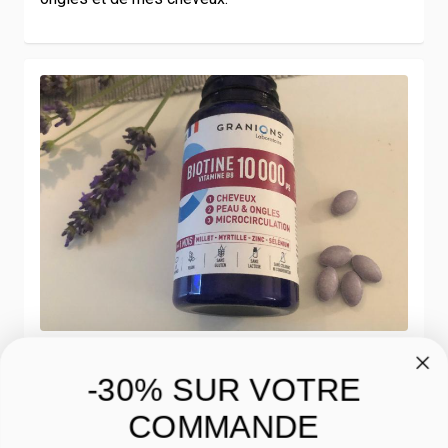
5
estelle E.
/5
-30% SUR VOTRE
Mon avis
COMMANDE
J’ai trouvé la biotine très efficace sur mes ongles,