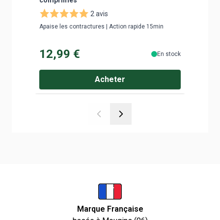
2 avis
Apaise les contractures | Action rapide 15min
Un en-cas
12,99 €
2,90
En stock
Acheter
Marque Française