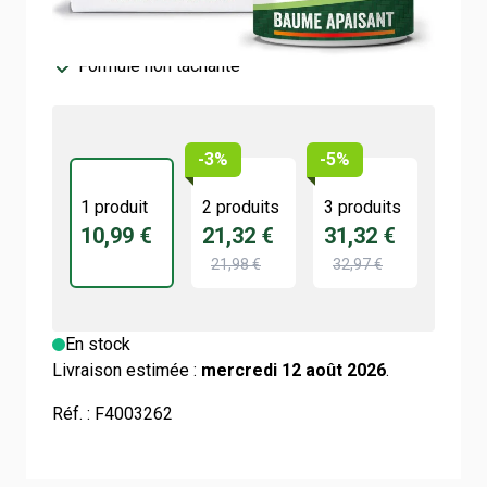
Ingrédients naturels
Formule non tachante
-3%
-5%
1 produit
2 produits
3 produits
10,99 €
21,32 €
31,32 €
21,98 €
32,97 €
En stock
Livraison estimée :
mercredi 12 août 2026
.
Réf. :
F4003262