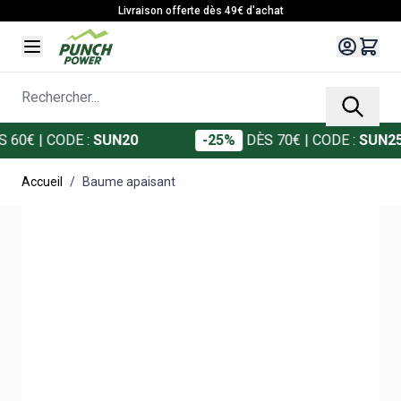
Allez au contenu
Livraison offerte dès 49€ d'achat
Rechercher...
0€
| CODE :
SUN20
-25%
DÈS 70€
| CODE :
SUN25
Accueil
/
Baume apaisant
Main image
Click to view image in fullscreen