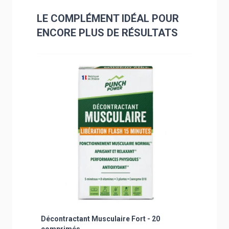
LE COMPLÉMENT IDÉAL POUR
ENCORE PLUS DE RÉSULTATS
Navigating through the elements of the carousel is poss
Press to skip carousel
Press to go to carousel navigation
N°1 des 
Décontractant Musculaire Fort - 20
Punchyba
comprimés
sport