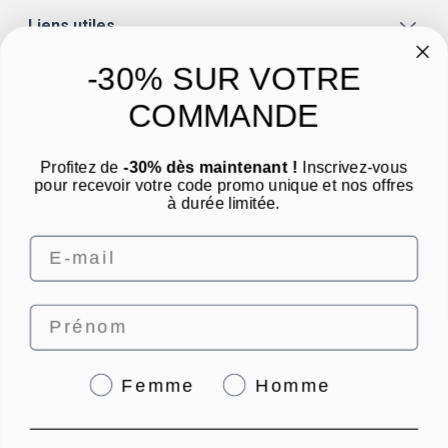
Liens utiles
A propos
-30% SUR VOTRE
Catégories
COMMANDE
Un conseil ? Une question ?
Profitez de
-30% dès maintenant !
Inscrivez-vous
Nous contacter par email
pour recevoir votre code promo unique et nos offres
à durée limitée.
Email
Prénom
4.8
/
5
Genre
Femme
Homme